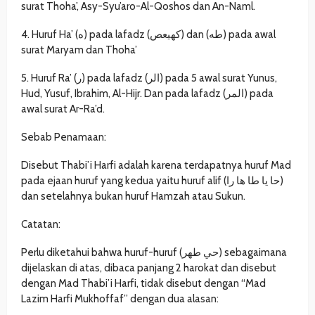
surat Thoha’, Asy-Syu’aro-Al-Qoshos dan An-Naml.
4. Huruf Ha’ (ه) pada lafadz (كهيعص) dan (طه) pada awal
surat Maryam dan Thoha’
5. Huruf Ra’ (ر) pada lafadz (الر) pada 5 awal surat Yunus,
Hud, Yusuf, Ibrahim, Al-Hijr. Dan pada lafadz (المر) pada
awal surat Ar-Ra’d.
Sebab Penamaan:
Disebut Thabi’i Harfi adalah karena terdapatnya huruf Mad
pada ejaan huruf yang kedua yaitu huruf alif (حا يا طا ها را)
dan setelahnya bukan huruf Hamzah atau Sukun.
Catatan:
Perlu diketahui bahwa huruf-huruf (حي طهر) sebagaimana
dijelaskan di atas, dibaca panjang 2 harokat dan disebut
dengan Mad Thabi’i Harfi, tidak disebut dengan “Mad
Lazim Harfi Mukhoffaf” dengan dua alasan: