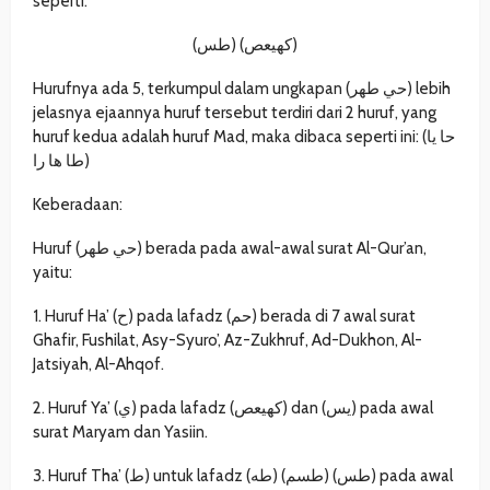
seperti:
(طس) (كهيعص)
Hurufnya ada 5, terkumpul dalam ungkapan (حي طهر) lebih
jelasnya ejaannya huruf tersebut terdiri dari 2 huruf, yang
huruf kedua adalah huruf Mad, maka dibaca seperti ini: (حا يا
طا ها را)
Keberadaan:
Huruf (حي طهر) berada pada awal-awal surat Al-Qur’an,
yaitu:
1. Huruf Ha’ (ح) pada lafadz (حم) berada di 7 awal surat
Ghafir, Fushilat, Asy-Syuro’, Az-Zukhruf, Ad-Dukhon, Al-
Jatsiyah, Al-Ahqof.
2. Huruf Ya’ (ي) pada lafadz (كهيعص) dan (يس) pada awal
surat Maryam dan Yasiin.
3. Huruf Tha’ (ط) untuk lafadz (طه) (طسم) (طس) pada awal