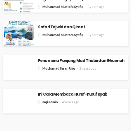
Muhammad Mustofa Syafiq
2 years ago
Safari Tajwid dan Qiroat
Muhammad Mustofa Syafiq
2 years ago
Fenomena Panjang Mad Thabii dan Ghunnah
Mochamad Ihsan Ufiq
2 years ago
Ini Cara Membaca Huruf-huruf Iqlab
mqi admin
4 years ago