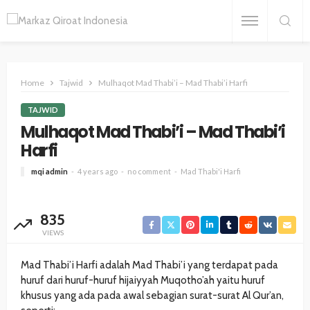
Home
Tajwid
Mulhaqot Mad Thabi’i – Mad Thabi’i Harfi
TAJWID
Mulhaqot Mad Thabi’i – Mad Thabi’i
Harfi
mqi admin
4 years ago
no comment
Mad Thabi'i Harfi
835
VIEWS
Mad Thabi’i Harfi adalah Mad Thabi’i yang terdapat pada
huruf dari huruf-huruf hijaiyyah Muqotho’ah yaitu huruf
khusus yang ada pada awal sebagian surat-surat Al Qur’an,