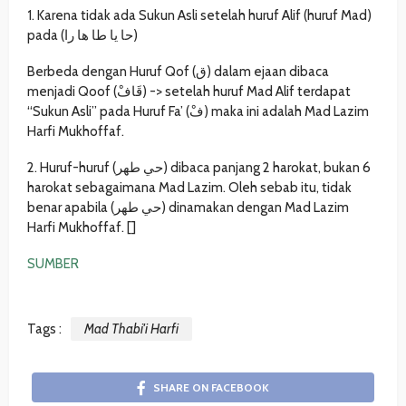
1. Karena tidak ada Sukun Asli setelah huruf Alif (huruf Mad)
pada (حا يا طا ها را)
Berbeda dengan Huruf Qof (ق) dalam ejaan dibaca
menjadi Qoof (قَافْ) -> setelah huruf Mad Alif terdapat
“Sukun Asli” pada Huruf Fa’ (فْ) maka ini adalah Mad Lazim
Harfi Mukhoffaf.
2. Huruf-huruf (حي طهر) dibaca panjang 2 harokat, bukan 6
harokat sebagaimana Mad Lazim. Oleh sebab itu, tidak
benar apabila (حي طهر) dinamakan dengan Mad Lazim
Harfi Mukhoffaf. []
SUMBER
Tags :
Mad Thabi'i Harfi
SHARE ON FACEBOOK